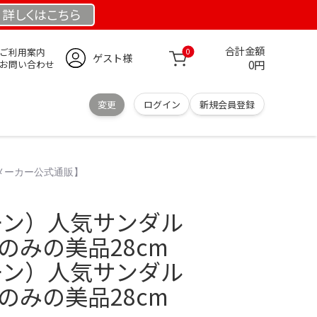
詳しくは
こちら
合計金額
ご利用案内
0
ゲスト様
0円
お問い合わせ
変更
ログイン
新規会員登録
【メーカー公式通販】
ーン）人気サンダル
着のみの美品28cm
ーン）人気サンダル
着のみの美品28cm