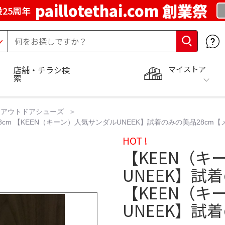
paillotethai.com 創業祭
25周年
マイストア
店舗・チラシ検
索
アウトドアシューズ
8cm 【KEEN（キーン）人気サンダルUNEEK】試着のみの美品28cm
HOT !
【KEEN（キ
UNEEK】試
【KEEN（キ
UNEEK】試