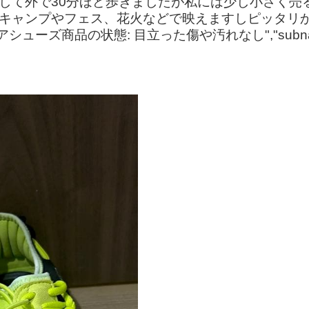
して外で30分ほど歩きましたが私には少し小さく売るこ
⚫︎キャンプやフェス、花火などで映えますしピッタリ
シューズ商品の状態: 目立った傷や汚れなし","sub