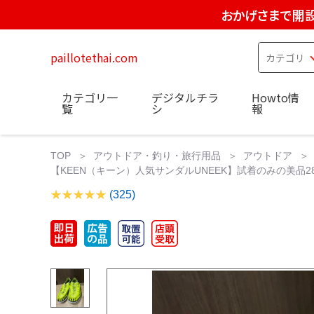
おかげさまで開設
paillotethai.com
カテゴリ一
デジタルチラ
Howto情
覧
シ
報
TOP
アウトドア・釣り・旅行用品
アウトドア
【KEEN（キーン）人気サンダルUNEEK】試着のみの美品2
(325)