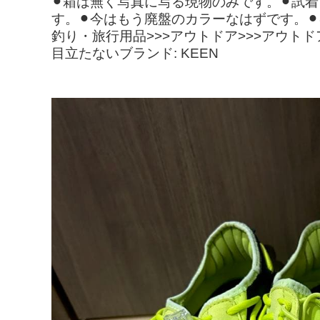
⚫︎箱は無く写真に写る現物のみです。⚫︎試着
す。⚫︎今はもう廃盤のカラーなはずです。
釣り・旅行用品>>>アウトドア>>>アウトドア
目立たないブランド: KEEN