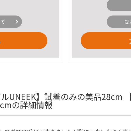
いて
受
る
ルUNEEK】試着のみの美品28cm 
8cmの詳細情報