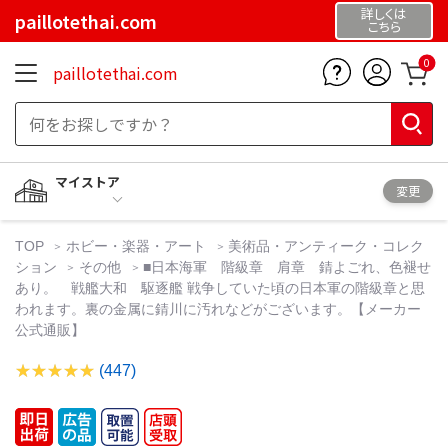
詳しくは
paillotethai.com
こちら
0
paillotethai.com
マイストア
変更
TOP
ホビー・楽器・アート
美術品・アンティーク・コレク
ション
その他
■日本海軍 階級章 肩章 錆よごれ、色褪せ
あり。 戦艦大和 駆逐艦 戦争していた頃の日本軍の階級章と思
われます。裏の金属に錆川に汚れなどがございます。【メーカー
公式通販】
(447)