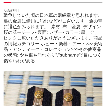
商品説明
戦争していた頃の日本軍の階級章と思われます。
裏の金属に錆川に汚れなどがございます。金の帯
に退色がみられます。- 素材: 布、金属- デザイン:
桜の花モチーフ- 裏面: レザー- カラー: 黒、金、
ピンクご覧いただきありがとうございます。商品
の情報カテゴリー:ホビー・楽器・アート>>>美術
品・アンティーク・コレクション>>>その他商品
の状態: やや傷や汚れあり","subname":"目につく
傷や汚れがある