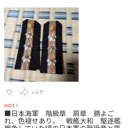
シェア
HOT !
■日本海軍 階級章 肩章 錆よご
れ、色褪せあり。 戦艦大和 駆逐艦
戦争していた頃の日本軍の階級章と思